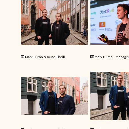
JPG
JPG
Mark Durno & Rune Theill
Mark Durno - Managin
JPG
JPG