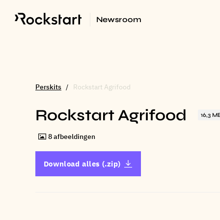
Newsroom
Perskits
Rockstart Agrifood
Rockstart Agrifood
16,3 M
8
afbeeldingen
Download alles (.zip)