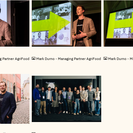
JPG
JPG
g Partner AgriFood
Mark Durno - Managing Partner AgriFood
Mark Durno - M
JPG