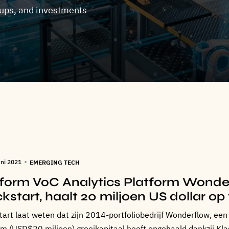
ups, and investments
uni 2021
EMERGING TECH
form VoC Analytics Platform Wonderf
kstart, haalt 20 miljoen US dollar op t
art laat weten dat zijn 2014-portfoliobedrijf Wonderflow, een
m (USD$20 miljoen) groeikapitaal heeft opgehaald dankzij Klas