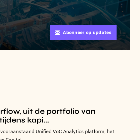
Abonneer op updates
low, uit de portfolio van
ijdens kapi...
 vooraanstaand Unified VoC Analytics platform, het
s Capital.