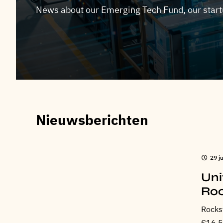
News about our Emerging Tech Fund, our start
Nieuwsberichten
29 j
Uni
Roc
Rockst
€16.5